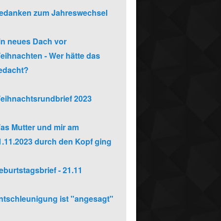
edanken zum Jahreswechsel
in neues Dach vor
eihnachten - Wer hätte das
edacht?
eihnachtsrundbrief 2023
as Mutter und mir am
1.11.2023 durch den Kopf ging
eburtstagsbrief - 21.11
ntschleunigung ist "angesagt"