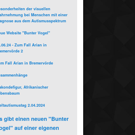
sonderheiten der visuellen
hrnehmung bei Menschen mit einer
iagnose aus dem Autismusspektrum
ue Website "Bunter Vogel"
.06.24 - Zum Fall Arian in
emervörde 2
m Fall Arian in Bremervörde
usammenhänge
kondefigur, Afrikanischer
ebensbaum
ltautismustag 2.04.2024
s gibt einen neuen "Bunter
ogel" auf einer eigenen