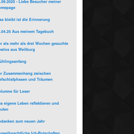
.09.2025 - Liebe Besucher meiner
omepage
s bleibt ist die Erinnerung
.04.25 Aus meinem Tagebuch
r als mehr als drei Wochen gesuchte
wlos aus Weilburg
ühlingsanfang
er Zusammenhang zwischen
efschlafphasen und Träumen
lumne für Leser
s eigene Leben reflektieren und
uten
edanken zum neuen Jahr
rweihnachtliche Ich-Botschaften