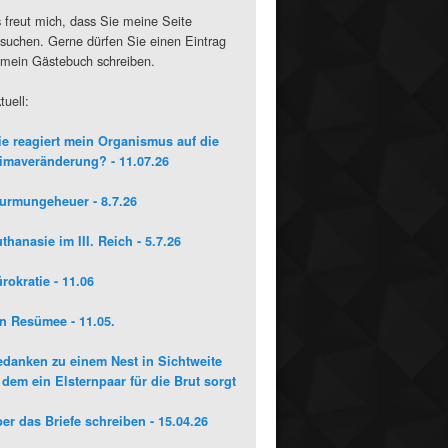
 freut mich, dass Sie meine Seite
suchen. Gerne dürfen Sie einen Eintrag
 mein Gästebuch schreiben.
tuell:
e reagiert mein Organismus auf die
imaveränderung? - 11.07.26
urmungeheuer - 8.7.26
thanasie im III. Reich - 5.7.26
rokratie - 11.06
n Resümee - 11.05.
danken zu einem Nest in Sichtweite
 dem ein Elsternpaar für die Brut sorgt
er das Briefe schreiben - 15.04.26