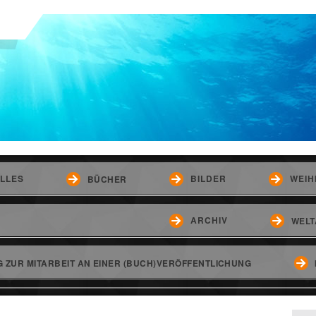
LLES
BILDER
WEIH
BÜCHER
ARCHIV
WELT
 ZUR MITARBEIT AN EINER (BUCH)VERÖFFENTLICHUNG