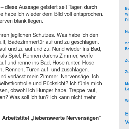
 diese Aussage geistert seit Tagen durch
Be
 habe ich wieder dem Bild voll entsprochen.
Wa
rven blank liegen.
D
Ne
hren jeglichen Schutzes. Was habe ich den
llt, Badezimmertür auf und zu geschlagen.
27
uf und zu auf und zu. Nund wieder ins Bad,
Br
 als Spiel, Rennen durchs Zimmer, werfe
Zu
 auf und renne ins Bad, Hose runter, Hose
n, Rennen, Türen auf- und zuschlagen.
Z
und verlässt mein Zimmer. Nervensäge. Ich
elbstkontrolle und Rücksicht? Ich fühle mich
Ma
en, obwohl ich Hunger habe. Treppe rauf,
L
n? Was soll ich tun? Ich kann nicht mehr
We
E
Arbeitstitel „liebenswerte Nervensägen“
V