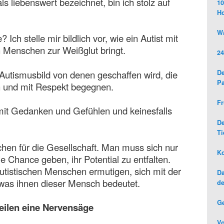
s liebenswert bezeichnet, bin ich stolz auf
10
H
Wa
Ich stelle mir bildlich vor, wie ein Autist mit
n Menschen zur Weißglut bringt.
24
 Autismusbild von denen geschaffen wird, die
De
Pa
 und mit Respekt begegnen.
Fr
it Gedanken und Gefühlen und keinesfalls
D
Ti
chen für die Gesellschaft. Man muss sich nur
Ko
ie Chance geben, ihr Potential zu entfalten.
tistischen Menschen ermutigen, sich mit der
Da
was ihnen dieser Mensch bedeutet.
de
G
weilen eine Nervensäge
Vo