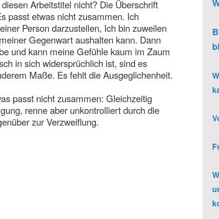
W
esen Arbeitstitel nicht? Die Überschrift
Es passt etwas nicht zusammen. Ich
ner Person darzustellen, Ich bin zuweilen
B
in meiner Gegenwart aushalten kann. Dann
b
Liebe und kann meine Gefühle kaum im Zaum
h in sich widersprüchlich ist, sind es
nderem Maße. Es fehlt die Ausgeglichenheit.
W
k
as passt nicht zusammen: Gleichzeitig
gung, renne aber unkontrolliert durch die
V
enüber zur Verzweiflung.
F
W
u
k