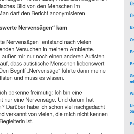
Üb
stisches Bild von den Menschen im
Man darf den Bericht anonymisieren.
Üb
enswerte Nervensägen“ kam
Ka
Os
rte Nervensägen“ entstand nach vielen
enden Versuchen in meinem Ambiente.
R
e außer mir nur noch einen anderen Autisten
rauf, dass autistische Menschen liebenswert
E
. Den Begriff „Nervensäge“ führte dann meine
Ge
utisten und muss es wissen.
mi
 ich bekenne freimütig: Ich bin eine
We
cht nur eine Nervensäge. Und darum hat
n? Darüber habe ich schon viel nachgedacht
Un
20
 verkannt von vielen, die mich nicht kennen
egleiterin ist.
Po