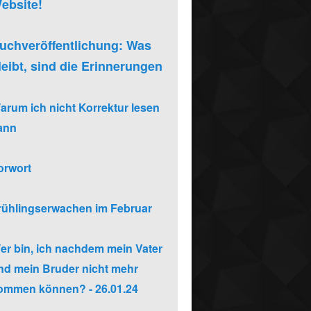
ebsite!
uchveröffentlichung: Was
leibt, sind die Erinnerungen
arum ich nicht Korrektur lesen
ann
orwort
rühlingserwachen im Februar
er bin, ich nachdem mein Vater
nd mein Bruder nicht mehr
ommen können? - 26.01.24