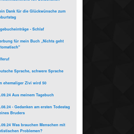
in Dank für die Glückwünsche zum
burtstag
gebucheinträge - Schlaf
rbung für mein Buch „Nichts geht
tomatisch"
lferuf
utsche Sprache, schwere Sprache
n ehemaliger Zivi wird 50
.09.24 Aus meinem Tagebuch
.08.24 - Gedanken am ersten Todestag
ines Bruders
.09.24 Was brauchen Menschen mit
tistischen Problemen?