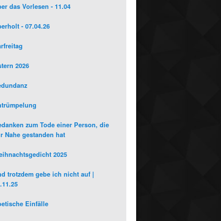
er das Vorlesen - 11.04
erholt - 07.04.26
rfreitag
tern 2026
edundanz
ntrümpelung
danken zum Tode einer Person, die
r Nahe gestanden hat
ihnachtsgedicht 2025
d trotzdem gebe ich nicht auf |
.11.25
etische Einfälle