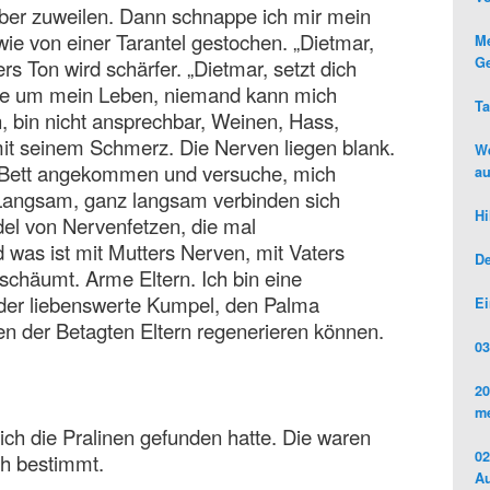
 aber zuweilen. Dann schnappe ich mir mein
ie von einer Tarantel gestochen. „Dietmar,
Me
Ge
rs Ton wird schärfer. „Dietmar, setzt dich
enne um mein Leben, niemand kann mich
Ta
 bin nicht ansprechbar, Weinen, Hass,
n mit seinem Schmerz. Die Nerven liegen blank.
We
 Bett angekommen und versuche, mich
au
Langsam, ganz langsam verbinden sich
Hi
l von Nervenfetzen, die mal
as ist mit Mutters Nerven, mit Vaters
De
schäumt. Arme Eltern. Ich bin eine
 der liebenswerte Kumpel, den Palma
Ei
ven der Betagten Eltern regenerieren können.
03
20
me
 ich die Pralinen gefunden hatte. Die waren
02
ich bestimmt.
Au