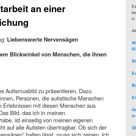
tarbeit an einer
Es
be
in
lichung
Ak
ung:
Liebenswerte Nervensägen
Wi
Kl
dem Blickwinkel von Menschen, die ihnen
St
Eu
Bü
s Autismusbild zu präsentieren. Dazu
rinnen, Personen, die autistische Menschen
Ei
n Erlebnissen mit diesen Menschen aus
Ge
Das Bild, das ich in meinen
in
 habe, ist einseitig von meinen eigenen
ht auf alle Autisten übertragbar. Ob sich der
Üb
rvensägen“ halten lässt, muss sich zeigen. Ich