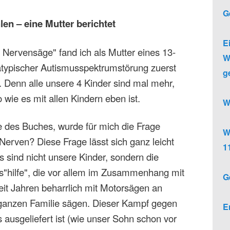
G
n – eine Mutter berichtet
E
e Nervensäge" fand ich als Mutter eines 13-
W
 atypischer Autismusspektrumstörung zuerst
g
. Denn alle unsere 4 Kinder sind mal mehr,
wie es mit allen Kindern eben ist.
W
e des Buches, wurde für mich die Frage
W
Nerven? Diese Frage lässt sich ganz leicht
1
 sind nicht unsere Kinder, sondern die
s"hilfe", die vor allem im Zusammenhang mit
G
it Jahren beharrlich mit Motorsägen an
ganzen Familie sägen. Dieser Kampf gegen
E
ausgeliefert ist (wie unser Sohn schon vor