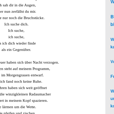
W
h sah dir in die Augen,
er nun zerfällst du mir.
B
e nur noch die Bruchstücke.
b
Ich suche dich.
Ich suche,
ich suche,
W
s ich dich wieder finde
k
als ein Gegenüber.
V
er haben sich über Nacht verzogen.
en steht auf meinem Programm,
h im Morgengrauen entwarf.
F
ich fand noch keine Ruhe.
ren haben sich weit geöffnet
W
 die winzigkleinen Radaumacher
u
ert in meinem Kopf spazieren.
k
e lärmen um die Wette.
ie pfeifen und zischen