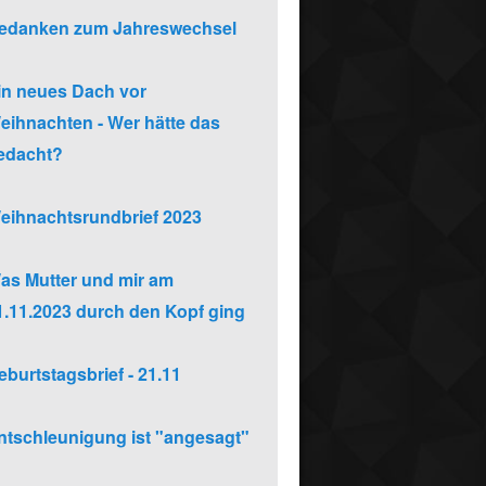
edanken zum Jahreswechsel
in neues Dach vor
eihnachten - Wer hätte das
edacht?
eihnachtsrundbrief 2023
as Mutter und mir am
1.11.2023 durch den Kopf ging
eburtstagsbrief - 21.11
ntschleunigung ist "angesagt"