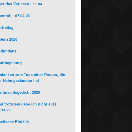
er das Vorlesen - 11.04
erholt - 07.04.26
rfreitag
tern 2026
edundanz
ntrümpelung
danken zum Tode einer Person, die
r Nahe gestanden hat
ihnachtsgedicht 2025
d trotzdem gebe ich nicht auf |
.11.25
etische Einfälle