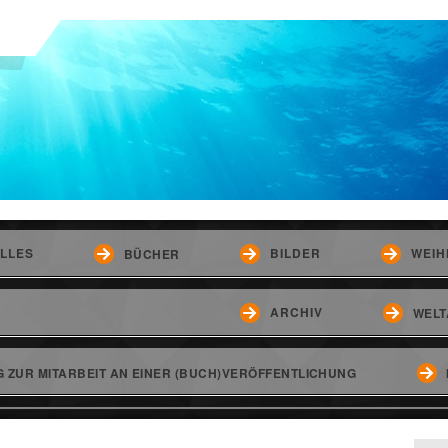
LLES
BILDER
WEIH
BÜCHER
ARCHIV
WELT
 ZUR MITARBEIT AN EINER (BUCH)VERÖFFENTLICHUNG