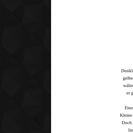
Dunkl
gelb
währ
er 
Eine
Kleine
Doch 
Is