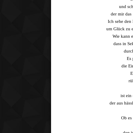
und sch
der mir das
Ich sehe den 
um Glück zu e
Wie kann e
dass in Se
durc
Es 
die Ei
E
rü
ist ei
der aus häss
Ob es
den i