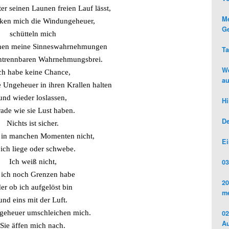
er seinen Launen freien Lauf lässt,
Me
ken mich die Windungeheuer,
Ge
schütteln mich
hen meine Sinneswahrnehmungen
Ta
ntrennbaren Wahrnehmungsbrei.
We
ch habe keine Chance,
au
 Ungeheuer in ihren Krallen halten
und wieder loslassen,
Hi
rade wie sie Lust haben.
De
Nichts ist sicher.
 in manchen Momenten nicht,
Ei
ich liege oder schwebe.
03
Ich weiß nicht,
 ich noch Grenzen habe
20
er ob ich aufgelöst bin
me
und eins mit der Luft.
02
eheuer umschleichen mich.
Au
Sie äffen mich nach.