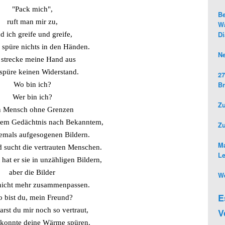
"Pack mich",
Be
ruft man mir zu,
Wa
D
d ich greife und greife,
h spüre nichts in den Händen.
Ne
 strecke meine Hand aus
spüre keinen Widerstand.
27
Br
Wo bin ich?
Wer bin ich?
Zu
n Mensch ohne Grenzen
inem Gedächtnis nach Bekanntem,
Z
emals aufgesogenen Bildern.
Ma
d sucht die vertrauten Menschen.
L
hat er sie in unzähligen Bildern,
aber die Bilder
We
nicht mehr zusammenpassen.
E
 bist du, mein Freund?
rst du mir noch so vertraut,
V
 konnte deine Wärme spüren.