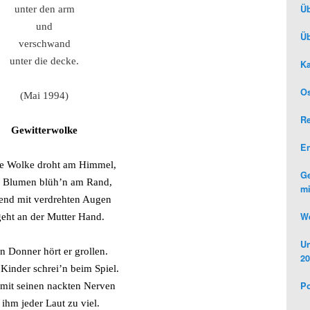
Üb
unter den arm
und
Üb
verschwand
unter die decke.
Ka
Os
(Mai 1994)
R
Gewitterwolke
E
e Wolke droht am Himmel,
Ge
e Blumen blüh’n am Rand,
mi
end mit verdrehten Augen
We
geht an der Mutter Hand.
Un
n Donner hört er grollen.
20
 Kinder schrei’n beim Spiel.
Po
mit seinen nackten Nerven
t ihm jeder Laut zu viel.