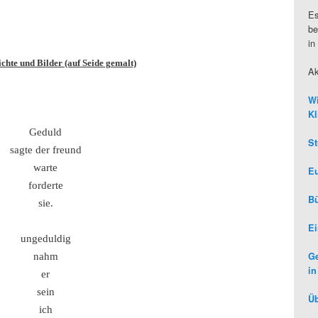
Es
be
in
chte und Bilder (auf Seide gemalt)
Ak
Wi
Kl
Geduld
St
sagte der freund
warte
Eu
forderte
Bü
sie.
Ei
ungeduldig
Ge
nahm
in
er
sein
Üb
ich