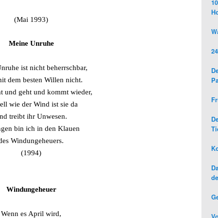
10
H
(Mai 1993)
Wa
Meine Unruhe
24
ruhe ist nicht beherrschbar,
De
Pa
it dem besten Willen nicht.
t und geht und kommt wieder,
Fr
ll wie der Wind ist sie da
nd treibt ihr Unwesen.
D
Ti
gen bin ich in den Klauen
des Windungeheuers.
Ko
(1994)
Da
de
Windungeheuer
G
Wenn es April wird,
Vo