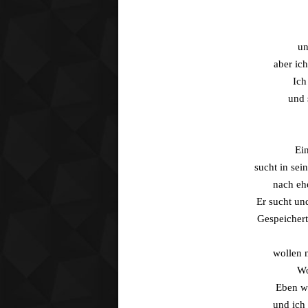
un
aber ic
Ich
und 
Ei
sucht in se
nach eh
Er sucht un
Gespeichert 
wollen 
Wo
Eben wa
und ich