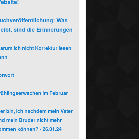
ebsite!
uchveröffentlichung: Was
leibt, sind die Erinnerungen
arum ich nicht Korrektur lesen
ann
orwort
rühlingserwachen im Februar
er bin, ich nachdem mein Vater
nd mein Bruder nicht mehr
ommen können? - 26.01.24