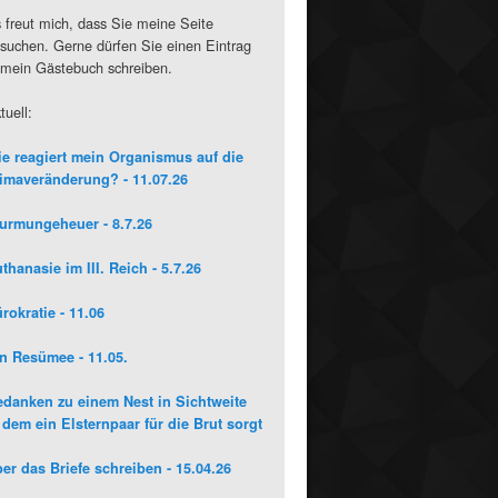
 freut mich, dass Sie meine Seite
suchen. Gerne dürfen Sie einen Eintrag
 mein Gästebuch schreiben.
tuell:
e reagiert mein Organismus auf die
imaveränderung? - 11.07.26
urmungeheuer - 8.7.26
thanasie im III. Reich - 5.7.26
rokratie - 11.06
n Resümee - 11.05.
danken zu einem Nest in Sichtweite
 dem ein Elsternpaar für die Brut sorgt
er das Briefe schreiben - 15.04.26