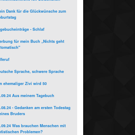
in Dank für die Glückwünsche zum
burtstag
gebucheinträge - Schlaf
rbung für mein Buch „Nichts geht
tomatisch"
lferuf
utsche Sprache, schwere Sprache
n ehemaliger Zivi wird 50
.09.24 Aus meinem Tagebuch
.08.24 - Gedanken am ersten Todestag
ines Bruders
.09.24 Was brauchen Menschen mit
tistischen Problemen?