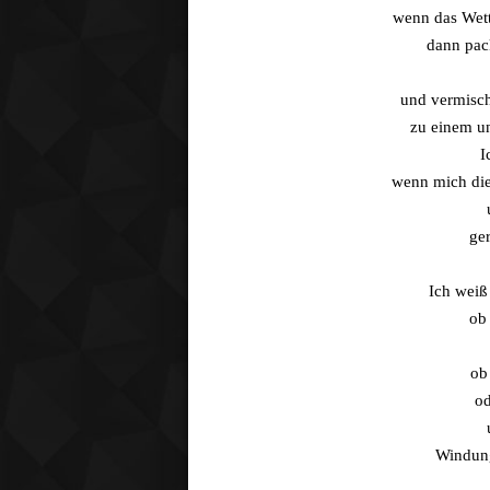
wenn das Wett
dann pac
und vermisc
zu einem u
I
wenn mich die
ge
Ich weiß
ob 
ob
od
Windung