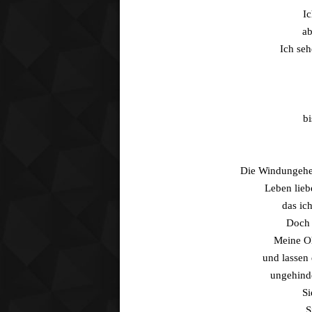
Ic
ab
Ich seh
bi
Die Windungeheu
Leben lieb
das ic
Doch 
Meine Oh
und lassen
ungehind
Si
S