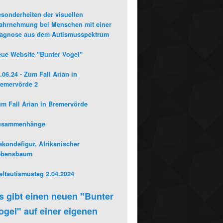
sonderheiten der visuellen
hrnehmung bei Menschen mit einer
iagnose aus dem Autismusspektrum
ue Website "Bunter Vogel"
.06.24 - Zum Fall Arian in
emervörde 2
m Fall Arian in Bremervörde
usammenhänge
kondefigur, Afrikanischer
ebensbaum
ltautismustag 2.04.2024
s gibt einen neuen "Bunter
ogel" auf einer eigenen