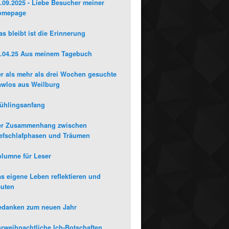
.09.2025 - Liebe Besucher meiner
omepage
s bleibt ist die Erinnerung
.04.25 Aus meinem Tagebuch
r als mehr als drei Wochen gesuchte
wlos aus Weilburg
ühlingsanfang
er Zusammenhang zwischen
efschlafphasen und Träumen
lumne für Leser
s eigene Leben reflektieren und
uten
edanken zum neuen Jahr
rweihnachtliche Ich-Botschaften