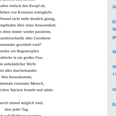
G
alten einfach den Knopf ab,
 Sehen von Konturen ermöglicht.
Freund nicht mehr deutlich genug,
E
mpfinden über seine Anwesenheit.
W
s denn immer wieder passieren,
g
kundenschnelle alles Geordnete
heinander gewirbelt wird?
W
perlen wir Regentropfen
ndrücke in ein großes Fass.
in unheimlicher Wicht
W
hrt alles durcheinander.
1
Was herauskommt,
n ehemals vertrauter Mensch,
G
lichen Stücken besteht und stinkt.
 noch einmal möglich wird,
E
dass jeder Tag,
ch voll Hoffnung beginne,