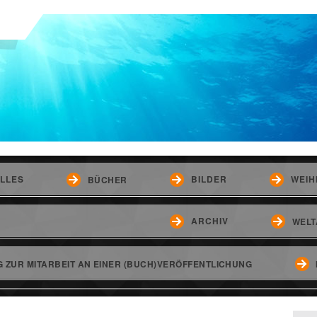
LLES
BILDER
WEIH
BÜCHER
ARCHIV
WELT
 ZUR MITARBEIT AN EINER (BUCH)VERÖFFENTLICHUNG