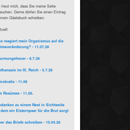
 freut mich, dass Sie meine Seite
suchen. Gerne dürfen Sie einen Eintrag
 mein Gästebuch schreiben.
tuell:
e reagiert mein Organismus auf die
imaveränderung? - 11.07.26
urmungeheuer - 8.7.26
thanasie im III. Reich - 5.7.26
rokratie - 11.06
n Resümee - 11.05.
danken zu einem Nest in Sichtweite
 dem ein Elsternpaar für die Brut sorgt
er das Briefe schreiben - 15.04.26