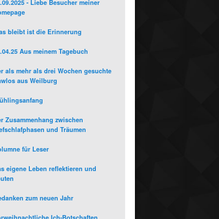
.09.2025 - Liebe Besucher meiner
omepage
s bleibt ist die Erinnerung
.04.25 Aus meinem Tagebuch
r als mehr als drei Wochen gesuchte
wlos aus Weilburg
ühlingsanfang
er Zusammenhang zwischen
efschlafphasen und Träumen
lumne für Leser
s eigene Leben reflektieren und
uten
edanken zum neuen Jahr
rweihnachtliche Ich-Botschaften