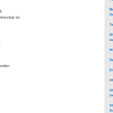
Me
l,
Ge
rkennbar ist.
Ta
We
au
.
Hi
De
reiten
Ei
03
20
me
02
Au