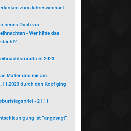
edanken zum Jahreswechsel
in neues Dach vor
eihnachten - Wer hätte das
edacht?
eihnachtsrundbrief 2023
as Mutter und mir am
1.11.2023 durch den Kopf ging
eburtstagsbrief - 21.11
ntschleunigung ist "angesagt"