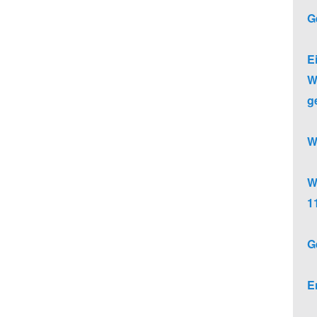
G
E
W
g
W
W
1
G
E