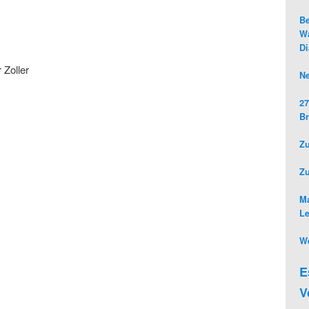
Be
Wa
D
 Zoller
Ne
27
Br
Zu
Z
Ma
L
We
E
V