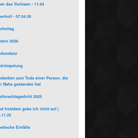
er das Vorlesen - 11.04
erholt - 07.04.26
rfreitag
tern 2026
edundanz
ntrümpelung
danken zum Tode einer Person, die
r Nahe gestanden hat
ihnachtsgedicht 2025
d trotzdem gebe ich nicht auf |
.11.25
etische Einfälle