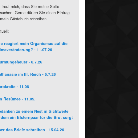
 freut mich, dass Sie meine Seite
suchen. Gerne dürfen Sie einen Eintrag
 mein Gästebuch schreiben.
tuell:
e reagiert mein Organismus auf die
imaveränderung? - 11.07.26
urmungeheuer - 8.7.26
thanasie im III. Reich - 5.7.26
rokratie - 11.06
n Resümee - 11.05.
danken zu einem Nest in Sichtweite
 dem ein Elsternpaar für die Brut sorgt
er das Briefe schreiben - 15.04.26