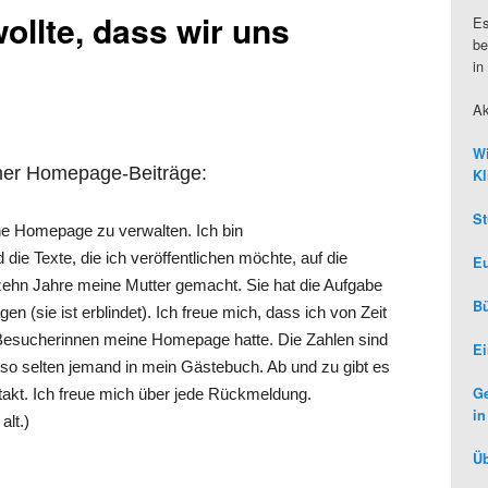
ollte, dass wir uns
Es
be
in
Ak
Wi
ner Homepage-Beiträge:
Kl
St
eine Homepage zu verwalten. Ich bin
ie Texte, die ich veröffentlichen möchte, auf die
Eu
zehn Jahre meine Mutter gemacht. Sie hat die Aufgabe
Bü
n (sie ist erblindet). Ich freue mich, dass ich von Zeit
r/Besucherinnen meine Homepage hatte. Die Zahlen sind
Ei
 so selten jemand in mein Gästebuch. Ab und zu gibt es
Ge
takt. Ich freue mich über jede Rückmeldung.
in
alt.)
Üb