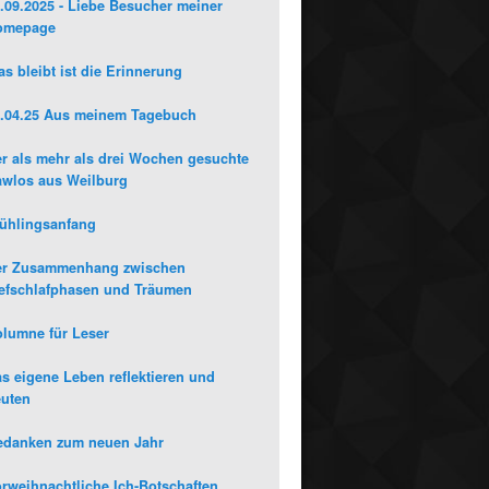
.09.2025 - Liebe Besucher meiner
omepage
s bleibt ist die Erinnerung
.04.25 Aus meinem Tagebuch
r als mehr als drei Wochen gesuchte
wlos aus Weilburg
ühlingsanfang
er Zusammenhang zwischen
efschlafphasen und Träumen
lumne für Leser
s eigene Leben reflektieren und
uten
edanken zum neuen Jahr
rweihnachtliche Ich-Botschaften