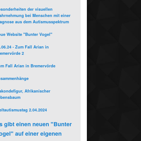
sonderheiten der visuellen
hrnehmung bei Menschen mit einer
iagnose aus dem Autismusspektrum
ue Website "Bunter Vogel"
.06.24 - Zum Fall Arian in
emervörde 2
m Fall Arian in Bremervörde
usammenhänge
kondefigur, Afrikanischer
ebensbaum
ltautismustag 2.04.2024
s gibt einen neuen "Bunter
ogel" auf einer eigenen