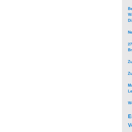
Be
Wa
D
Ne
27
Br
Zu
Z
Ma
L
We
E
V