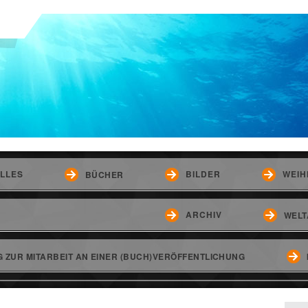
LLES
BILDER
WEIH
BÜCHER
ARCHIV
WELT
 ZUR MITARBEIT AN EINER (BUCH)VERÖFFENTLICHUNG