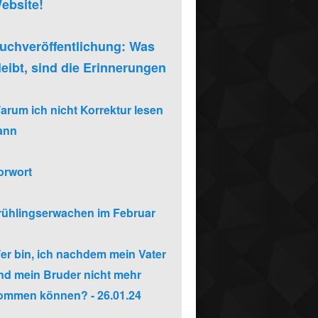
ebsite!
uchveröffentlichung: Was
leibt, sind die Erinnerungen
arum ich nicht Korrektur lesen
ann
orwort
rühlingserwachen im Februar
er bin, ich nachdem mein Vater
nd mein Bruder nicht mehr
ommen können? - 26.01.24