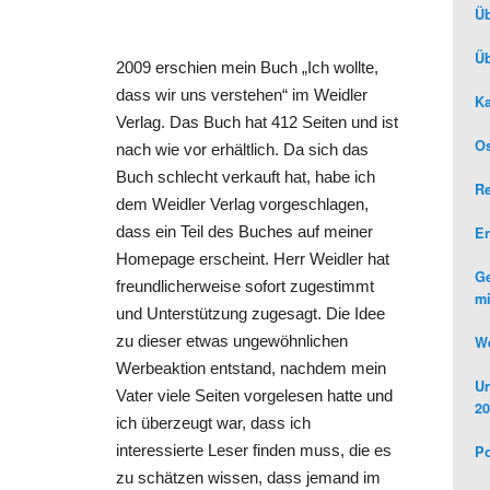
Üb
Üb
2009 erschien mein Buch „Ich wollte,
dass wir uns verstehen“ im Weidler
Ka
Verlag. Das Buch hat 412 Seiten und ist
Os
nach wie vor erhältlich. Da sich das
Buch schlecht verkauft hat, habe ich
R
dem Weidler Verlag vorgeschlagen,
dass ein Teil des Buches auf meiner
E
Homepage erscheint. Herr Weidler hat
Ge
freundlicherweise sofort zugestimmt
mi
und Unterstützung zugesagt. Die Idee
zu dieser etwas ungewöhnlichen
We
Werbeaktion entstand, nachdem mein
Un
Vater viele Seiten vorgelesen hatte und
20
ich überzeugt war, dass ich
interessierte Leser finden muss, die es
Po
zu schätzen wissen, dass jemand im