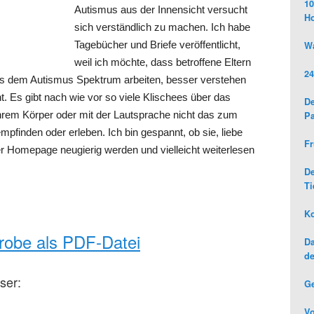
10
Autismus aus der Innensicht versucht
H
sich verständlich zu machen. Ich habe
Tagebücher und Briefe veröffentlicht,
Wa
weil ich möchte, dass betroffene Eltern
24
s dem Autismus Spektrum arbeiten, besser verstehen
t. Es gibt nach wie vor so viele Klischees über das
De
hrem Körper oder mit der Lautsprache nicht das zum
Pa
pfinden oder erleben. Ich bin gespannt, ob sie, liebe
Fr
 Homepage neugierig werden und vielleicht weiterlesen
D
Ti
Ko
probe als PDF-Datei
Da
de
ser:
G
Vo