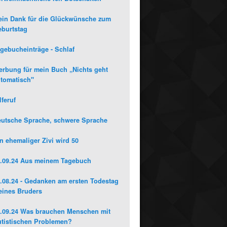
in Dank für die Glückwünsche zum
burtstag
gebucheinträge - Schlaf
rbung für mein Buch „Nichts geht
tomatisch"
lferuf
utsche Sprache, schwere Sprache
n ehemaliger Zivi wird 50
.09.24 Aus meinem Tagebuch
.08.24 - Gedanken am ersten Todestag
ines Bruders
.09.24 Was brauchen Menschen mit
tistischen Problemen?