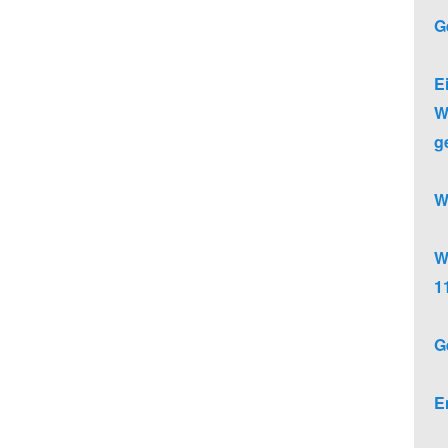
G
E
W
g
W
W
1
G
E