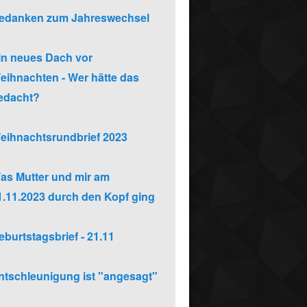
edanken zum Jahreswechsel
in neues Dach vor
eihnachten - Wer hätte das
edacht?
eihnachtsrundbrief 2023
as Mutter und mir am
1.11.2023 durch den Kopf ging
eburtstagsbrief - 21.11
ntschleunigung ist "angesagt"