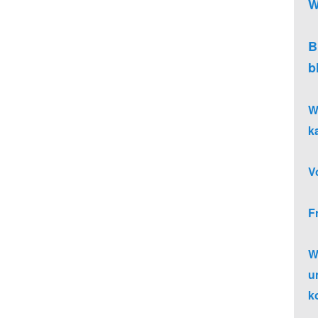
W
B
b
W
k
V
F
W
u
k