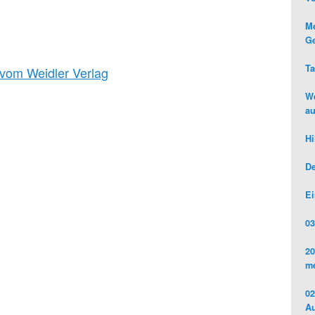
Me
Ge
Ta
 vom Weidler Verlag
We
au
Hi
De
Ei
03
20
me
02
Au