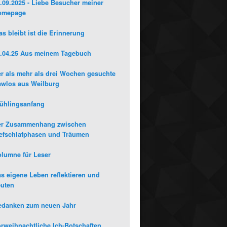
.09.2025 - Liebe Besucher meiner
omepage
s bleibt ist die Erinnerung
.04.25 Aus meinem Tagebuch
r als mehr als drei Wochen gesuchte
wlos aus Weilburg
ühlingsanfang
er Zusammenhang zwischen
efschlafphasen und Träumen
lumne für Leser
s eigene Leben reflektieren und
uten
edanken zum neuen Jahr
rweihnachtliche Ich-Botschaften