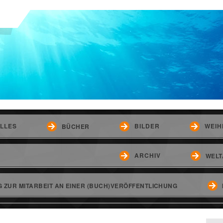
LLES
BILDER
WEIH
BÜCHER
ARCHIV
WELT
 ZUR MITARBEIT AN EINER (BUCH)VERÖFFENTLICHUNG