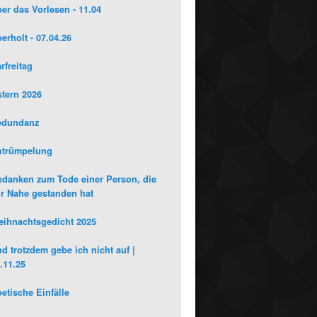
er das Vorlesen - 11.04
erholt - 07.04.26
rfreitag
tern 2026
edundanz
ntrümpelung
danken zum Tode einer Person, die
r Nahe gestanden hat
ihnachtsgedicht 2025
d trotzdem gebe ich nicht auf |
.11.25
etische Einfälle