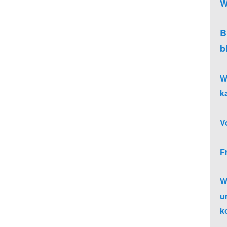
W
B
b
W
k
V
F
W
u
k