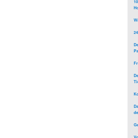
10
H
Wa
24
De
Pa
Fr
D
Ti
Ko
Da
de
G
Vo