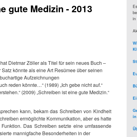
ne gute Medizin - 2013
Es
be
in
Ak
Wi
Kl
St
hat Dietmar Zöller als Titel für sein neues Buch –
er Satz könnte als eine Art Resümee über seinen
Eu
ebuchartige Aufzeichnungen
 euch reden könnte…“ (1989) „Ich gebe nicht auf.“
Bü
erstehen.“ (2009) „Schreiben ist eine gute Medizin.“
Ei
 sprechen kann, bekam das Schreiben von Kindheit
Ge
in
hreiben ermöglichte Kommunikation, aber es hatte
 Funktion. Das Schreiben setzte eine umfassende
Üb
sierte mannigfache Besonderheiten in der