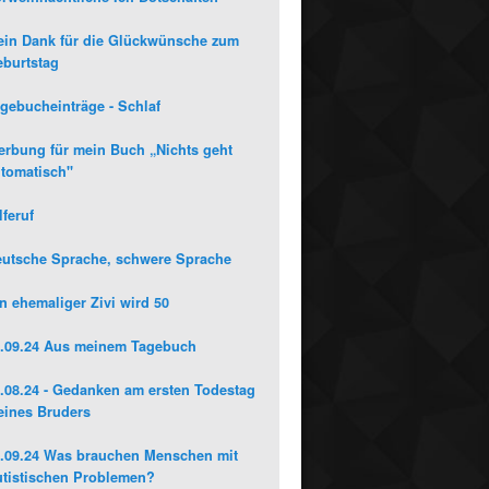
in Dank für die Glückwünsche zum
burtstag
gebucheinträge - Schlaf
rbung für mein Buch „Nichts geht
tomatisch"
lferuf
utsche Sprache, schwere Sprache
n ehemaliger Zivi wird 50
.09.24 Aus meinem Tagebuch
.08.24 - Gedanken am ersten Todestag
ines Bruders
.09.24 Was brauchen Menschen mit
tistischen Problemen?