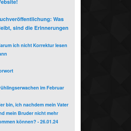
ebsite!
uchveröffentlichung: Was
leibt, sind die Erinnerungen
arum ich nicht Korrektur lesen
ann
orwort
rühlingserwachen im Februar
er bin, ich nachdem mein Vater
nd mein Bruder nicht mehr
ommen können? - 26.01.24