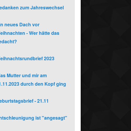
edanken zum Jahreswechsel
in neues Dach vor
eihnachten - Wer hätte das
edacht?
eihnachtsrundbrief 2023
as Mutter und mir am
1.11.2023 durch den Kopf ging
eburtstagsbrief - 21.11
ntschleunigung ist "angesagt"