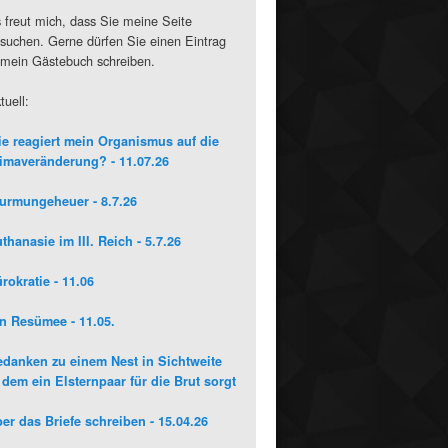
 freut mich, dass Sie meine Seite
suchen. Gerne dürfen Sie einen Eintrag
 mein Gästebuch schreiben.
tuell:
e reagiert mein Organismus auf die
imaveränderung? - 11.07.26
urmungeheuer - 8.7.26
thanasie im III. Reich - 5.7.26
rokratie - 11.06
n Resümee - 11.05.
danken zu einem Nest in Sichtweite
 dem ein Elsternpaar für die Brut sorgt
er das Briefe schreiben - 15.04.26