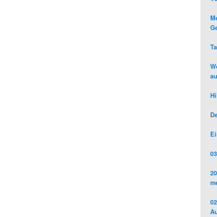
Me
Ge
Ta
We
au
Hi
De
Ei
03
20
me
02
Au