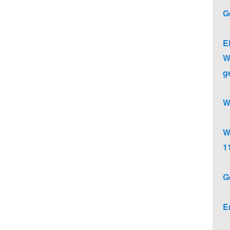
G
E
W
g
W
W
1
G
E