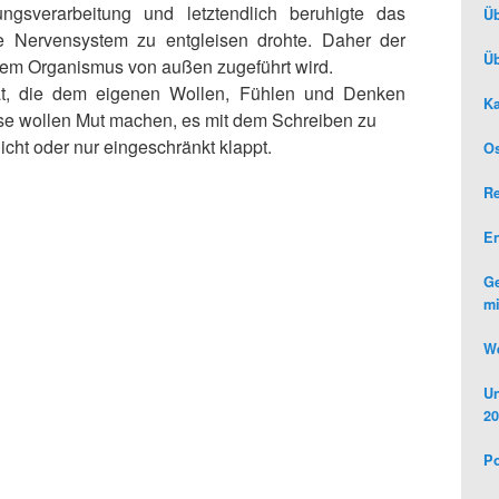
sverarbeitung und letztendlich beruhigte das
Üb
e Nervensystem zu entgleisen drohte. Daher der
Üb
 dem Organismus von außen zugeführt wird.
ität, die dem eigenen Wollen, Fühlen und Denken
Ka
sse wollen Mut machen, es mit dem Schreiben zu
cht oder nur eingeschränkt klappt.
Os
R
E
Ge
mi
We
Un
20
Po