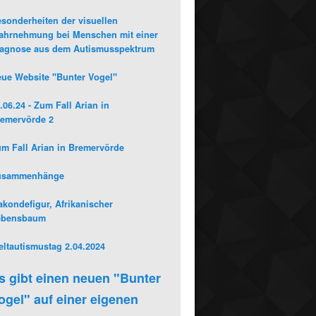
sonderheiten der visuellen
hrnehmung bei Menschen mit einer
iagnose aus dem Autismusspektrum
ue Website "Bunter Vogel"
.06.24 - Zum Fall Arian in
emervörde 2
m Fall Arian in Bremervörde
usammenhänge
kondefigur, Afrikanischer
ebensbaum
ltautismustag 2.04.2024
s gibt einen neuen "Bunter
ogel" auf einer eigenen