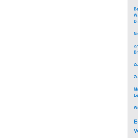
Be
Wa
D
Ne
27
Br
Zu
Z
Ma
L
We
E
V