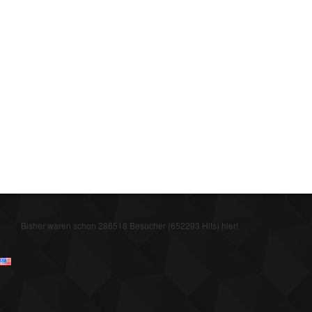
Bisher waren schon 286518 Besucher (652293 Hits) hier!