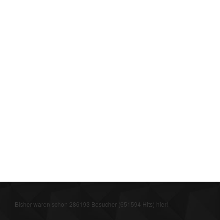
Bisher waren schon 286193 Besucher (651594 Hits) hier!