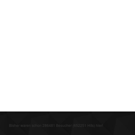
Bisher waren schon 286481 Besucher (652251 Hits) hier!