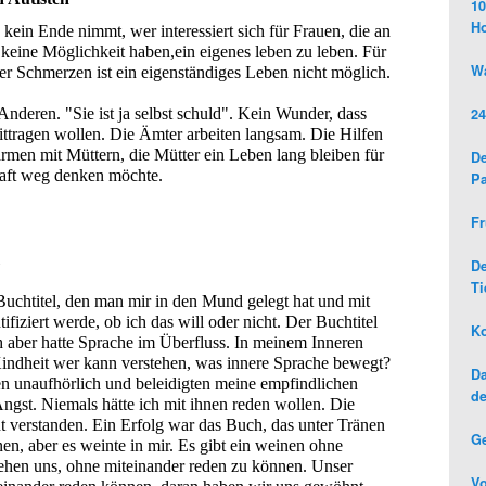
10
H
kein Ende nimmt, wer interessiert sich für Frauen, die an 
keine Möglichkeit haben,ein eigenes leben zu leben. Für 
Wa
ter Schmerzen ist ein eigenständiges Leben nicht möglich.
deren. "Sie ist ja selbst schuld". Kein Wunder, dass 
24
mittragen wollen. Die Ämter arbeiten langsam. Die Hilfen 
en mit Müttern, die Mütter ein Leben lang bleiben für 
De
haft weg denken möchte.
Pa
Fr
D
"
Ti
uchtitel, den man mir in den Mund gelegt hat und mit 
fiziert werde, ob ich das will oder nicht. Der Buchtitel 
Ko
 aber hatte Sprache im Überfluss. In meinem Inneren 
 Kindheit wer kann verstehen, was innere Sprache bewegt? 
Da
unaufhörlich und beleidigten meine empfindlichen 
de
gst. Niemals hätte ich mit ihnen reden wollen. Die 
t verstanden. Ein Erfolg war das Buch, das unter Tränen 
G
en, aber es weinte in mir. Es gibt ein weinen ohne 
ehen uns, ohne miteinander reden zu können. Unser 
Vo