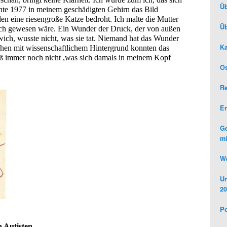
Üb
nte 1977 in meinem geschädigten Gehirn das Bild 
en eine riesengroße Katze bedroht. Ich malte die Mutter 
Üb
ich gewesen wäre. Ein Wunder der Druck, der von außen 
wich, wusste nicht, was sie tat. Niemand hat das Wunder 
Ka
hen mit wissenschaftlichem Hintergrund konnten das 
ß immer noch nicht ,was sich damals in meinem Kopf 
Os
R
E
Ge
mi
We
Un
20
Po
 Autisten