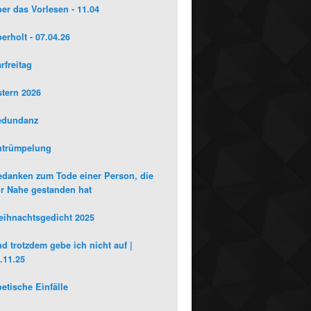
er das Vorlesen - 11.04
erholt - 07.04.26
rfreitag
tern 2026
edundanz
ntrümpelung
danken zum Tode einer Person, die
r Nahe gestanden hat
ihnachtsgedicht 2025
d trotzdem gebe ich nicht auf |
.11.25
etische Einfälle