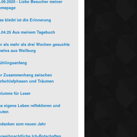
.09.2025 - Liebe Besucher meiner
omepage
s bleibt ist die Erinnerung
.04.25 Aus meinem Tagebuch
r als mehr als drei Wochen gesuchte
wlos aus Weilburg
ühlingsanfang
er Zusammenhang zwischen
efschlafphasen und Träumen
lumne für Leser
s eigene Leben reflektieren und
uten
edanken zum neuen Jahr
rweihnachtliche Ich-Botschaften