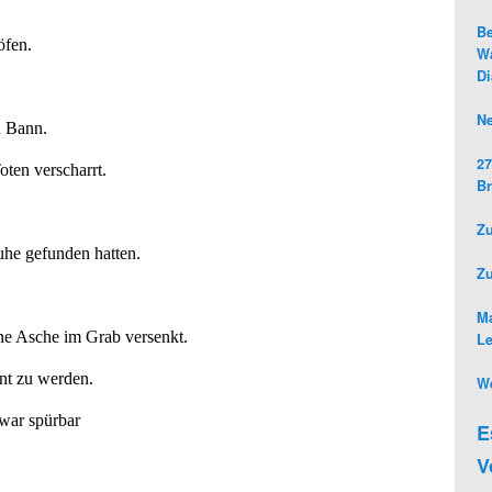
Be
öfen.
Wa
D
Ne
n Bann.
27
ten verscharrt.
Br
Zu
uhe gefunden hatten.
Z
Ma
ne Asche im Grab versenkt.
L
nnt zu werden.
We
 war spürbar
E
V