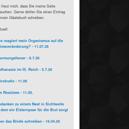
 freut mich, dass Sie meine Seite
suchen. Gerne dürfen Sie einen Eintrag
 mein Gästebuch schreiben.
tuell:
e reagiert mein Organismus auf die
imaveränderung? - 11.07.26
urmungeheuer - 8.7.26
thanasie im III. Reich - 5.7.26
rokratie - 11.06
n Resümee - 11.05.
danken zu einem Nest in Sichtweite
 dem ein Elsternpaar für die Brut sorgt
er das Briefe schreiben - 15.04.26