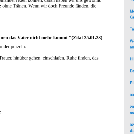
iteinander reden können, daran haben wir uns gewöhnt. 
 ohne Tränen. Wenn wir doch Freunde fänden, die 
Me
Ge
Ta
nen das Vater nicht mehr kommt "(Zitat 25.01.23) 
We
nder purzeln:
au
Trauer, hinüber gehen, einschlafen, Ruhe finden, das 
Hi
De
Ei
03
20
, 
me
02
Au