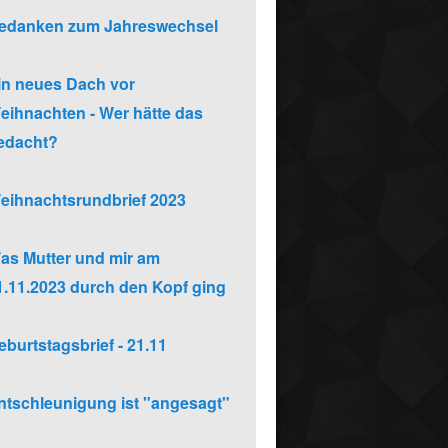
edanken zum Jahreswechsel
in neues Dach vor
eihnachten - Wer hätte das
edacht?
eihnachtsrundbrief 2023
as Mutter und mir am
1.11.2023 durch den Kopf ging
eburtstagsbrief - 21.11
ntschleunigung ist "angesagt"