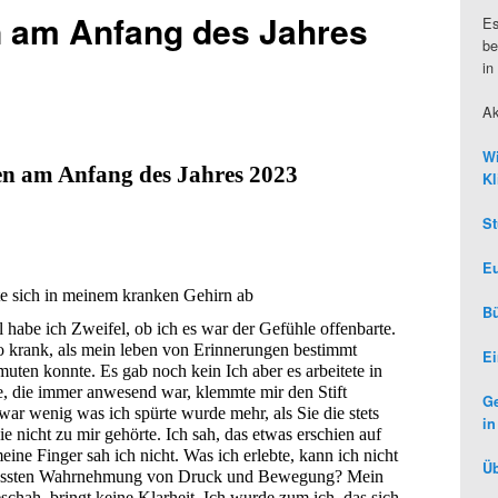
 am Anfang des Jahres
Es
be
in
Ak
Wi
n am Anfang des Jahres 2023
Kl
St
Eu
te sich in meinem kranken Gehirn ab
Bü
habe ich Zweifel, ob ich es war der Gefühle offenbarte. 
o krank, als mein leben von Erinnerungen bestimmt 
Ei
ten konnte. Es gab noch kein Ich aber es arbeitete in 
, die immer anwesend war, klemmte mir den Stift 
Ge
war wenig was ich spürte wurde mehr, als Sie die stets 
in
e nicht zu mir gehörte. Ich sah, das etwas erschien auf 
ine Finger sah ich nicht. Was ich erlebte, kann ich nicht 
Üb
wussten Wahrnehmung von Druck und Bewegung? Mein 
hah, bringt keine Klarheit. Ich wurde zum ich, das sich 