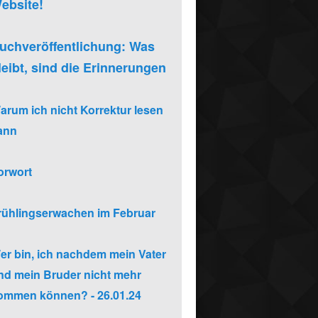
ebsite!
uchveröffentlichung: Was
leibt, sind die Erinnerungen
arum ich nicht Korrektur lesen
ann
orwort
rühlingserwachen im Februar
er bin, ich nachdem mein Vater
nd mein Bruder nicht mehr
ommen können? - 26.01.24