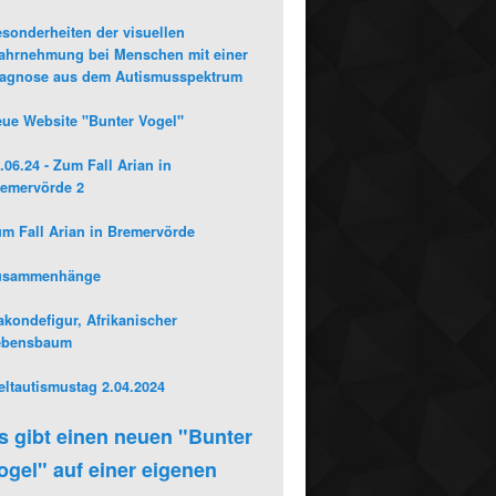
sonderheiten der visuellen
hrnehmung bei Menschen mit einer
iagnose aus dem Autismusspektrum
ue Website "Bunter Vogel"
.06.24 - Zum Fall Arian in
emervörde 2
m Fall Arian in Bremervörde
usammenhänge
kondefigur, Afrikanischer
ebensbaum
ltautismustag 2.04.2024
s gibt einen neuen "Bunter
ogel" auf einer eigenen