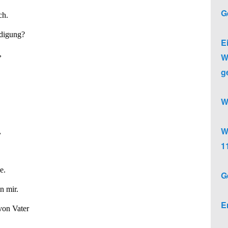
G
h. 
digung?
E
,
W
g
W
W
,
1
e.
G
n mir.
E
von Vater
.