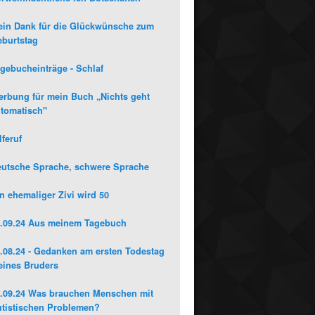
in Dank für die Glückwünsche zum
burtstag
gebucheinträge - Schlaf
rbung für mein Buch „Nichts geht
tomatisch"
lferuf
utsche Sprache, schwere Sprache
n ehemaliger Zivi wird 50
.09.24 Aus meinem Tagebuch
.08.24 - Gedanken am ersten Todestag
ines Bruders
.09.24 Was brauchen Menschen mit
tistischen Problemen?