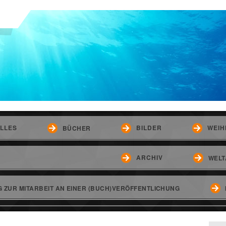
LLES
BILDER
WEIH
BÜCHER
ARCHIV
WELT
 ZUR MITARBEIT AN EINER (BUCH)VERÖFFENTLICHUNG