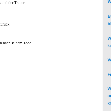
W
s und der Trauer
B
b
zurück
W
en nach seinem Tode.
k
V
F
W
u
k