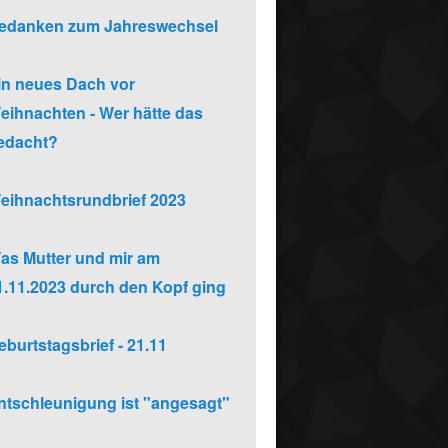
edanken zum Jahreswechsel
in neues Dach vor
eihnachten - Wer hätte das
edacht?
eihnachtsrundbrief 2023
as Mutter und mir am
1.11.2023 durch den Kopf ging
eburtstagsbrief - 21.11
ntschleunigung ist "angesagt"