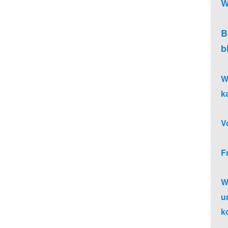
W
B
b
W
k
V
F
W
u
k