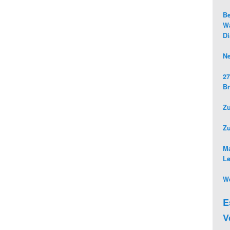
Be
Wa
D
Ne
27
Br
Zu
Z
Ma
L
We
E
V