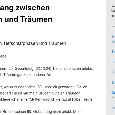
ang zwischen
Es
be
in
n und Träumen
Ak
Wi
Kl
 Tiefschlafphasen und Träumen
St
lebe
Eu
einem 55. Geburtstag (02.12.24) Tiefschlafphasen erlebe,
Bü
ich Träume ganz besonderer Art.
Ei
, wenn er noch lebte, 60 Jahre alt geworden. Da ich
be, erscheint mir mein Bruder in vielen Träumen.
Ge
in
ktiere ich meiner Mutter, was ich geträumt habe. Heute
Üb
 Bruder seinen 60. Geburtstag nicht erlebt. Meine