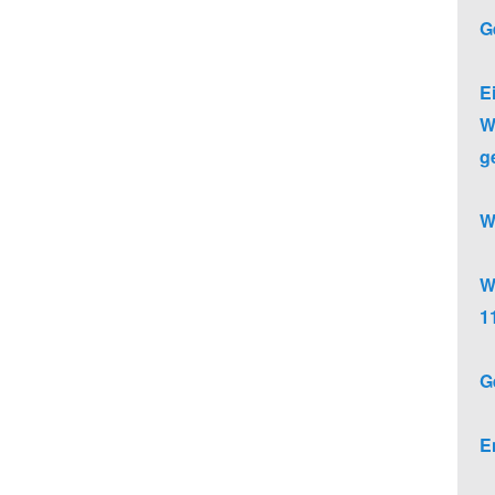
G
E
W
g
W
W
1
G
E