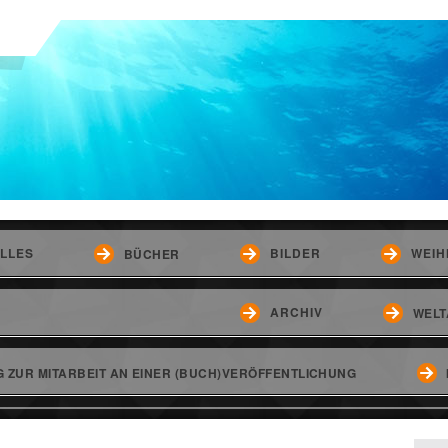
LLES
BILDER
WEIH
BÜCHER
ARCHIV
WELT
 ZUR MITARBEIT AN EINER (BUCH)VERÖFFENTLICHUNG