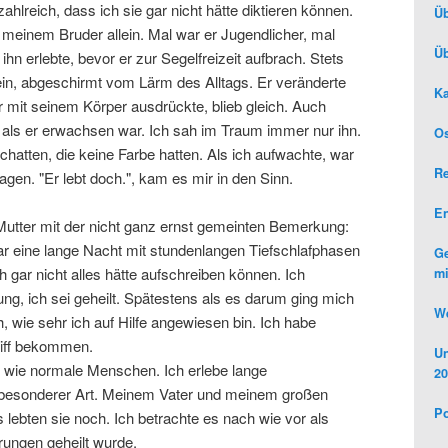
hlreich, dass ich sie gar nicht hätte diktieren können.
Üb
meinem Bruder allein. Mal war er Jugendlicher, mal
Üb
hn erlebte, bevor er zur Segelfreizeit aufbrach. Stets
lein, abgeschirmt vom Lärm des Alltags. Er veränderte
Ka
r mit seinem Körper ausdrückte, blieb gleich. Auch
 als er erwachsen war. Ich sah im Traum immer nur ihn.
Os
atten, die keine Farbe hatten. Als ich aufwachte, war
R
agen. "Er lebt doch.", kam es mir in den Sinn.
E
utter mit der nicht ganz ernst gemeinten Bemerkung:
ar eine lange Nacht mit stundenlangen Tiefschlafphasen
Ge
 gar nicht alles hätte aufschreiben können. Ich
mi
ung, ich sei geheilt. Spätestens als es darum ging mich
We
, wie sehr ich auf Hilfe angewiesen bin. Ich habe
riff bekommen.
Un
n wie normale Menschen. Ich erlebe lange
20
besonderer Art. Meinem Vater und meinem großen
Po
 lebten sie noch. Ich betrachte es nach wie vor als
rungen geheilt wurde.