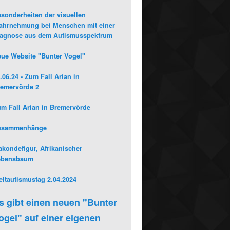
sonderheiten der visuellen
hrnehmung bei Menschen mit einer
iagnose aus dem Autismusspektrum
ue Website "Bunter Vogel"
.06.24 - Zum Fall Arian in
emervörde 2
m Fall Arian in Bremervörde
usammenhänge
kondefigur, Afrikanischer
ebensbaum
ltautismustag 2.04.2024
s gibt einen neuen "Bunter
ogel" auf einer eigenen