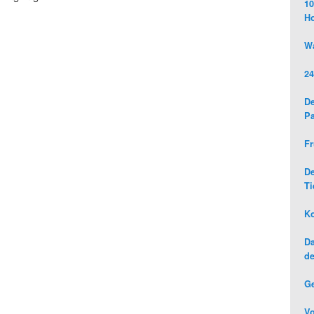
10
H
Wa
24
De
Pa
Fr
D
Ti
Ko
Da
de
G
Vo