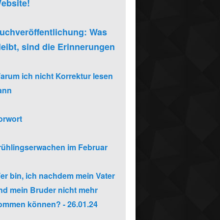
ebsite!
uchveröffentlichung: Was
leibt, sind die Erinnerungen
arum ich nicht Korrektur lesen
ann
orwort
rühlingserwachen im Februar
er bin, ich nachdem mein Vater
nd mein Bruder nicht mehr
ommen können? - 26.01.24