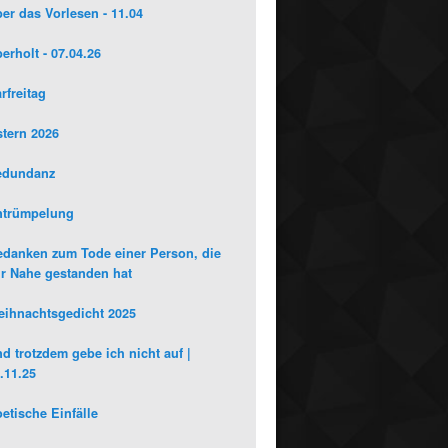
er das Vorlesen - 11.04
erholt - 07.04.26
rfreitag
tern 2026
edundanz
ntrümpelung
danken zum Tode einer Person, die
r Nahe gestanden hat
ihnachtsgedicht 2025
d trotzdem gebe ich nicht auf |
.11.25
etische Einfälle