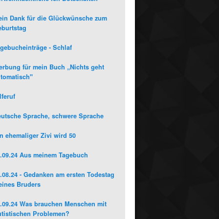
in Dank für die Glückwünsche zum
burtstag
gebucheinträge - Schlaf
rbung für mein Buch „Nichts geht
tomatisch"
lferuf
utsche Sprache, schwere Sprache
n ehemaliger Zivi wird 50
.09.24 Aus meinem Tagebuch
.08.24 - Gedanken am ersten Todestag
ines Bruders
.09.24 Was brauchen Menschen mit
tistischen Problemen?