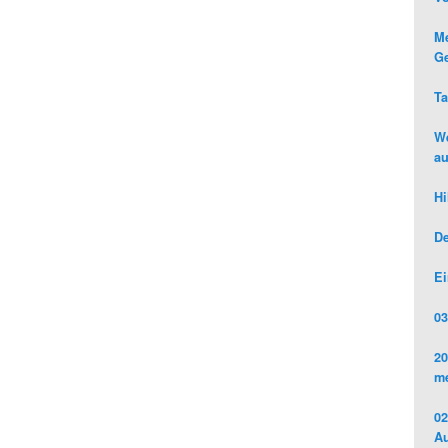
Me
Ge
Ta
We
au
Hi
De
Ei
03
20
me
02
Au