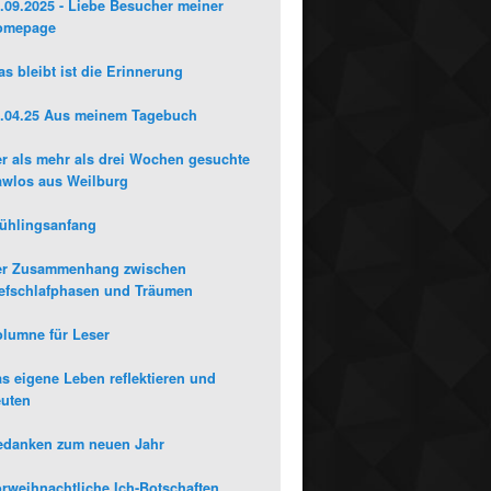
.09.2025 - Liebe Besucher meiner
omepage
s bleibt ist die Erinnerung
.04.25 Aus meinem Tagebuch
r als mehr als drei Wochen gesuchte
wlos aus Weilburg
ühlingsanfang
er Zusammenhang zwischen
efschlafphasen und Träumen
lumne für Leser
s eigene Leben reflektieren und
uten
edanken zum neuen Jahr
rweihnachtliche Ich-Botschaften