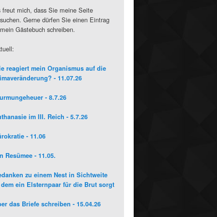
 freut mich, dass Sie meine Seite
suchen. Gerne dürfen Sie einen Eintrag
 mein Gästebuch schreiben.
tuell:
e reagiert mein Organismus auf die
imaveränderung? - 11.07.26
urmungeheuer - 8.7.26
thanasie im III. Reich - 5.7.26
rokratie - 11.06
n Resümee - 11.05.
danken zu einem Nest in Sichtweite
 dem ein Elsternpaar für die Brut sorgt
er das Briefe schreiben - 15.04.26