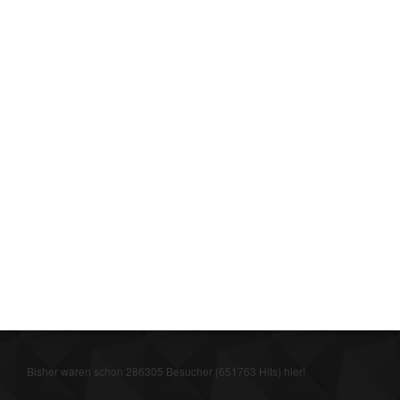
Bisher waren schon 286305 Besucher (651763 Hits) hier!