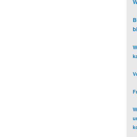
W
B
b
W
k
V
F
W
u
k