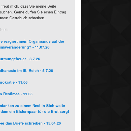
 freut mich, dass Sie meine Seite
suchen. Gerne dürfen Sie einen Eintrag
 mein Gästebuch schreiben.
tuell:
e reagiert mein Organismus auf die
imaveränderung? - 11.07.26
urmungeheuer - 8.7.26
thanasie im III. Reich - 5.7.26
rokratie - 11.06
n Resümee - 11.05.
danken zu einem Nest in Sichtweite
 dem ein Elsternpaar für die Brut sorgt
er das Briefe schreiben - 15.04.26