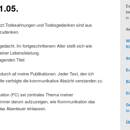
1.05.
Es
be
in
tzt.Todesahnungen und Todesgedanken sind aus
Ak
gzudenken.
Wi
edacht. Im fortgeschrittenem Alter stellt sich wie
Kl
einer Lebensleistung.
St
agenden Titel:
Eu
 durch all meine Publikationen. Jeder Text, den ich
alte verfolgte die kommunikative Absicht verstanden zu
Bü
Ei
ation (FC) sei zentrales Thema meiner
es immer darum aufzuzeigen, wie Kommunikation das
Ge
 das Abenteuer einlassen.
in
Üb