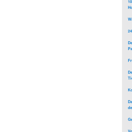
10
H
Wa
24
De
Pa
Fr
D
Ti
Ko
Da
de
G
Vo