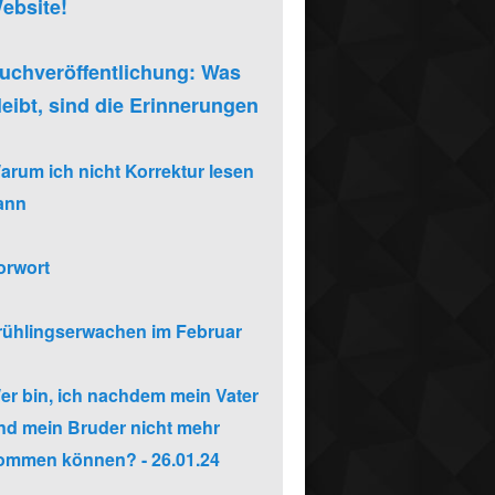
ebsite!
uchveröffentlichung: Was
leibt, sind die Erinnerungen
arum ich nicht Korrektur lesen
ann
orwort
rühlingserwachen im Februar
er bin, ich nachdem mein Vater
nd mein Bruder nicht mehr
ommen können? - 26.01.24