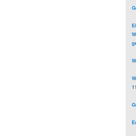
G
E
W
g
W
W
1
G
E