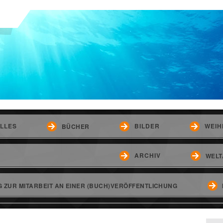
LLES
BILDER
WEIH
BÜCHER
ARCHIV
WELT
 ZUR MITARBEIT AN EINER (BUCH)VERÖFFENTLICHUNG