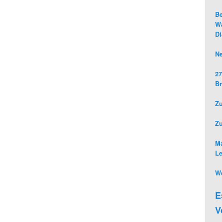
Be
Wa
D
Ne
27
Br
Zu
Z
Ma
L
We
E
V