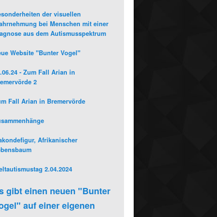
sonderheiten der visuellen
hrnehmung bei Menschen mit einer
iagnose aus dem Autismusspektrum
ue Website "Bunter Vogel"
.06.24 - Zum Fall Arian in
emervörde 2
m Fall Arian in Bremervörde
usammenhänge
kondefigur, Afrikanischer
ebensbaum
ltautismustag 2.04.2024
s gibt einen neuen "Bunter
ogel" auf einer eigenen