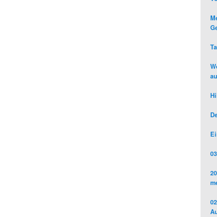
Me
Ge
Ta
We
au
Hi
De
Ei
03
20
me
02
Au