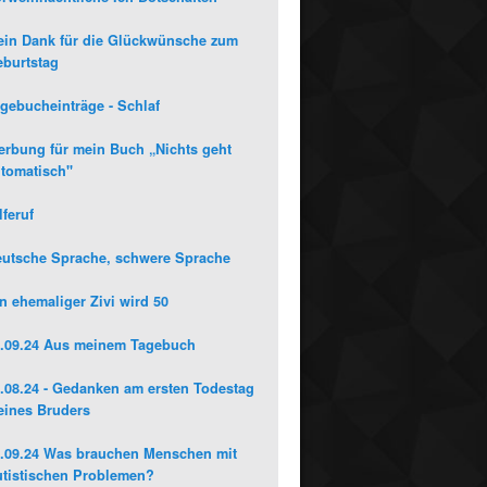
in Dank für die Glückwünsche zum
burtstag
gebucheinträge - Schlaf
rbung für mein Buch „Nichts geht
tomatisch"
lferuf
utsche Sprache, schwere Sprache
n ehemaliger Zivi wird 50
.09.24 Aus meinem Tagebuch
.08.24 - Gedanken am ersten Todestag
ines Bruders
.09.24 Was brauchen Menschen mit
tistischen Problemen?