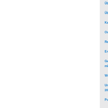
Üb
Üb
Ka
Os
R
E
Ge
mi
We
Un
20
Po