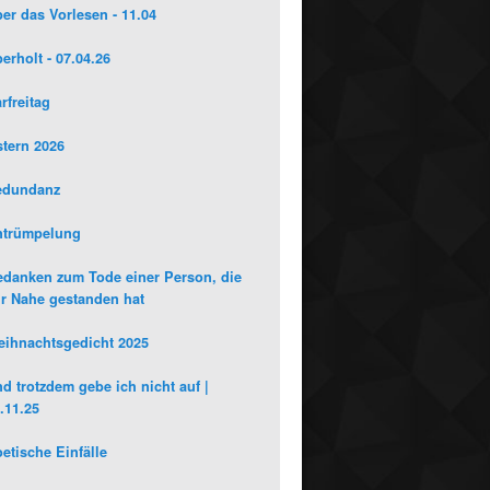
er das Vorlesen - 11.04
erholt - 07.04.26
rfreitag
tern 2026
edundanz
ntrümpelung
danken zum Tode einer Person, die
r Nahe gestanden hat
ihnachtsgedicht 2025
d trotzdem gebe ich nicht auf |
.11.25
etische Einfälle