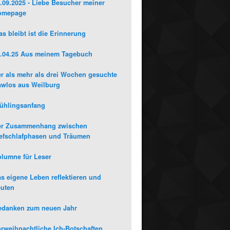
.09.2025 - Liebe Besucher meiner
omepage
s bleibt ist die Erinnerung
.04.25 Aus meinem Tagebuch
r als mehr als drei Wochen gesuchte
wlos aus Weilburg
ühlingsanfang
er Zusammenhang zwischen
efschlafphasen und Träumen
lumne für Leser
s eigene Leben reflektieren und
uten
edanken zum neuen Jahr
rweihnachtliche Ich-Botschaften