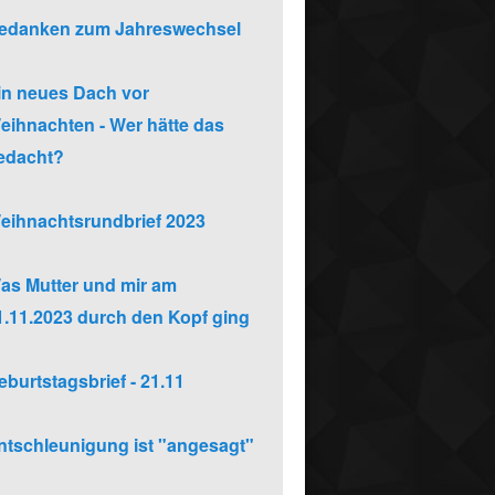
edanken zum Jahreswechsel
in neues Dach vor
eihnachten - Wer hätte das
edacht?
eihnachtsrundbrief 2023
as Mutter und mir am
1.11.2023 durch den Kopf ging
eburtstagsbrief - 21.11
ntschleunigung ist "angesagt"