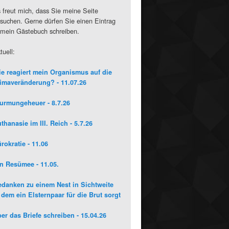
 freut mich, dass Sie meine Seite
suchen. Gerne dürfen Sie einen Eintrag
 mein Gästebuch schreiben.
tuell:
e reagiert mein Organismus auf die
imaveränderung? - 11.07.26
urmungeheuer - 8.7.26
thanasie im III. Reich - 5.7.26
rokratie - 11.06
n Resümee - 11.05.
danken zu einem Nest in Sichtweite
 dem ein Elsternpaar für die Brut sorgt
er das Briefe schreiben - 15.04.26