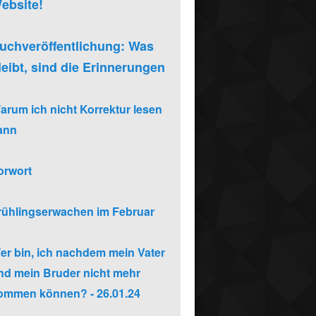
ebsite!
uchveröffentlichung: Was
leibt, sind die Erinnerungen
arum ich nicht Korrektur lesen
ann
orwort
rühlingserwachen im Februar
er bin, ich nachdem mein Vater
nd mein Bruder nicht mehr
ommen können? - 26.01.24