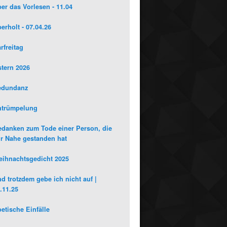
er das Vorlesen - 11.04
erholt - 07.04.26
rfreitag
tern 2026
edundanz
ntrümpelung
danken zum Tode einer Person, die
r Nahe gestanden hat
ihnachtsgedicht 2025
d trotzdem gebe ich nicht auf |
.11.25
etische Einfälle