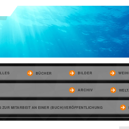
LLES
BILDER
WEIH
BÜCHER
ARCHIV
WELT
 ZUR MITARBEIT AN EINER (BUCH)VERÖFFENTLICHUNG