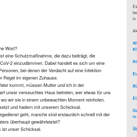
Es
be
in
Ak
Wi
he Wort?
Kl
ist eine Schutzmaßnahme, die dazu beiträgt, die
St
CoV-2 einzudämmen. Dabei handelt es sich um eine
Personen, bei denen der Verdacht auf eine Infektion
Eu
der Regel im eigenen Zuhause.
ater kommt, müssen Mutter und ich in der
Bü
arf unser verseuchtes Haus betreten, wer etwas für uns
Ei
re, wo wir sie in einem unbewachten Moment reinholen.
esetzt und hadern mit unserem Schicksal.
Ge
gedienst geht, manche sind erstaunlich schnell mit der
in
Vaters überhaupt gewährleistet?
s ist unser Schicksal.
Üb