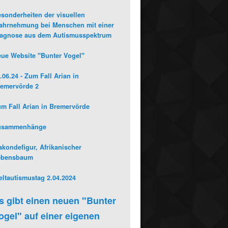
sonderheiten der visuellen
hrnehmung bei Menschen mit einer
iagnose aus dem Autismusspektrum
ue Website "Bunter Vogel"
.06.24 - Zum Fall Arian in
emervörde 2
m Fall Arian in Bremervörde
usammenhänge
kondefigur, Afrikanischer
ebensbaum
ltautismustag 2.04.2024
s gibt einen neuen "Bunter
ogel" auf einer eigenen