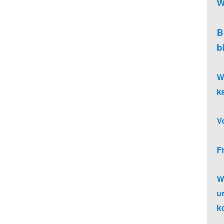
W
B
b
W
k
V
F
W
u
k