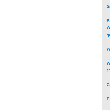
G
E
W
g
W
W
1
G
E