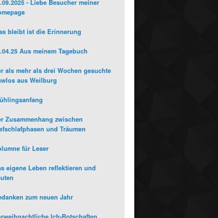
.09.2025 - Liebe Besucher meiner
omepage
s bleibt ist die Erinnerung
.04.25 Aus meinem Tagebuch
r als mehr als drei Wochen gesuchte
wlos aus Weilburg
ühlingsanfang
er Zusammenhang zwischen
efschlafphasen und Träumen
lumne für Leser
s eigene Leben reflektieren und
uten
edanken zum neuen Jahr
rweihnachtliche Ich-Botschaften