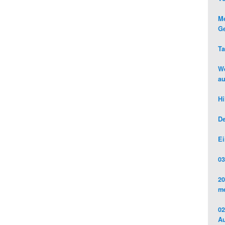
Me
Ge
Ta
We
au
Hi
De
Ei
03
20
me
02
Au