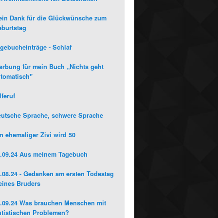
in Dank für die Glückwünsche zum
burtstag
gebucheinträge - Schlaf
rbung für mein Buch „Nichts geht
tomatisch"
lferuf
utsche Sprache, schwere Sprache
n ehemaliger Zivi wird 50
.09.24 Aus meinem Tagebuch
.08.24 - Gedanken am ersten Todestag
ines Bruders
.09.24 Was brauchen Menschen mit
tistischen Problemen?