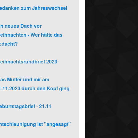
edanken zum Jahreswechsel
in neues Dach vor
eihnachten - Wer hätte das
edacht?
eihnachtsrundbrief 2023
as Mutter und mir am
1.11.2023 durch den Kopf ging
eburtstagsbrief - 21.11
ntschleunigung ist "angesagt"