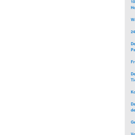
10
H
Wa
24
De
Pa
Fr
D
Ti
Ko
Da
de
G
Vo