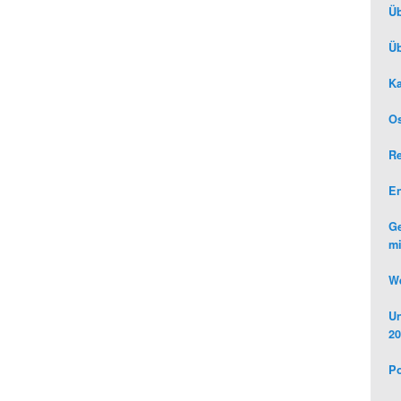
Üb
Üb
Ka
Os
R
E
Ge
mi
We
Un
20
Po