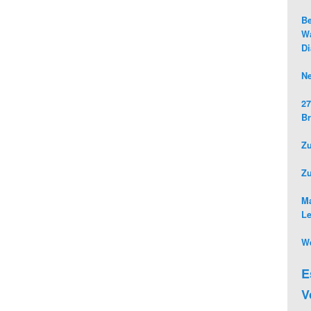
Be
Wa
D
Ne
27
Br
Zu
Z
Ma
L
We
E
V