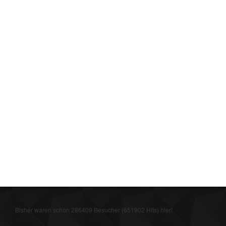
Bisher waren schon 286409 Besucher (651902 Hits) hier!