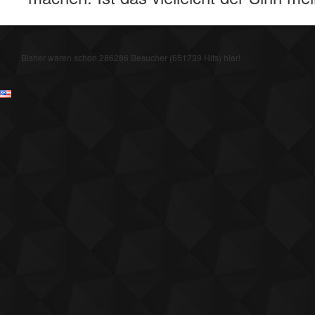
Bisher waren schon 286286 Besucher (651739 Hits) hier!